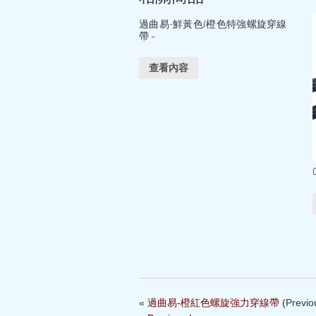
過曲易-鮮黃色/橙色特強螺旋穿線
帶 –
查看內容
«
過曲易-橙紅色螺旋強力穿線帶
(Previo