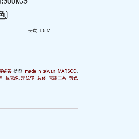
力
:300KGS
色
)
度: 1 5 M
O穿線帶
標籤:
made in taiwan
,
MARSCO
,
棒
,
拉電線
,
穿線帶
,
裝修
,
電訊工具
,
黃色