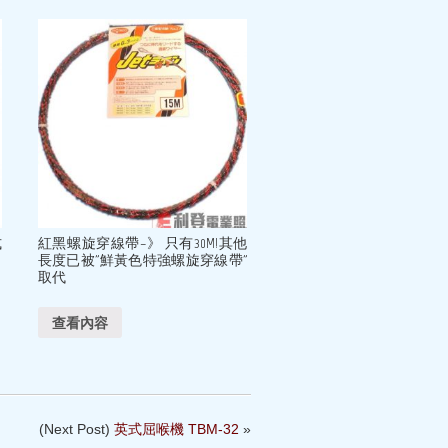
式
紅黑螺旋穿線帶–》 只有30M!其他
長度已被”鮮黃色特強螺旋穿線帶”
取代
查看內容
(Next Post)
英式屈喉機 TBM-32
»