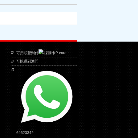
可用順豐到付
/採購卡P-card
可以運到澳門
64623342