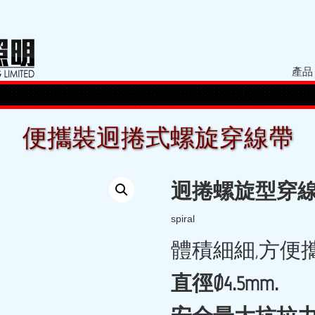
產品
便攜裝迥捲式螺旋穿線帶
迥捲螺旋
型
穿
spiral
體積細細,方便
直徑Ø
4.5mm.