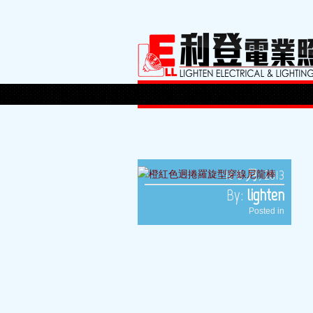
16 8 月, 2013
By:
lighten
Posted in