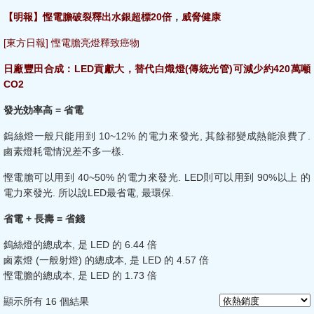
【明報】慳電膽破裂釋出水銀超標20倍
，
威脅健康
[東方日報] 慳電膽亮燈釋致癌物
日廠豐田合成：LED貢獻大，替代白熾燈(傳統光管)可減少約420萬噸
CO2
發光効率高
=
省電
鎢絲燈一般只能用到 10~12% 的電力來發光, 其餘都變成熱能浪費了.
鹵素燈耗電情況差不多一樣.
慳電膽可以用到 40~50% 的電力來發光. LED則可以用到 90%以上 的
電力來發光. 所以說LED最省電, 最環保.
省電
+
長壽
=
省錢
鎢絲燈的總成本, 是 LED 的 6.44 倍
鹵素燈 (一般射燈) 的總成本, 是 LED 的 4.57 倍
慳電膽的總成本, 是 LED 的 1.73 倍
顯示所有 16 個結果