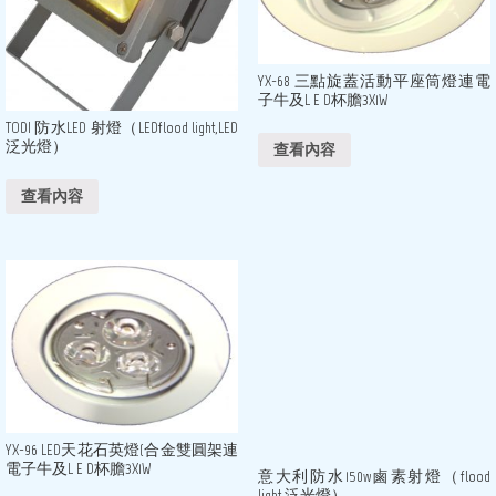
YX-68 三點旋蓋活動平座筒燈連電
子牛及L E D杯膽3X1W
TODI 防水LED 射燈（LEDflood light,LED
泛光燈）
查看內容
查看內容
YX-96 LED天花石英燈(合金雙圓架連
電子牛及L E D杯膽3X1W
意大利防水150w鹵素射燈（flood
light,泛光燈）