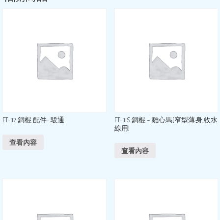
ET-02 銅棍 配件- 駁通
ET-01S 銅棍 – 雞心馬(窄型薄身,收水
線用)
查看內容
查看內容