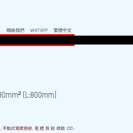
聯絡我們
WHATSAPP
繁體中文
m² (L:800mm)
鉗
,
手動式電纜剪鉗
,
電 纜 剪 鉗
標籤:
CC-