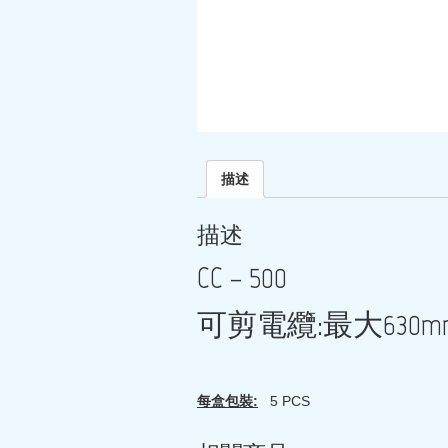
描述
描述
CC – 500
可剪電纜:最大630mm² 
每盒包裝:
5 PCS