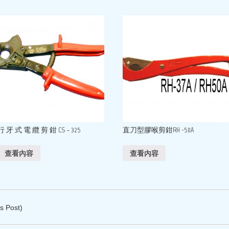
行 牙 式 電 纜 剪 鉗 CS – 325
直刀型膠喉剪鉗RH -50A
查看內容
查看內容
s Post)