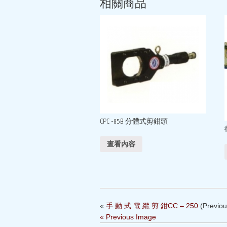
相關商品
CPC -85B 分體式剪鉗頭
查看內容
«
手 動 式 電 纜 剪 鉗CC – 250
(Previou
« Previous Image