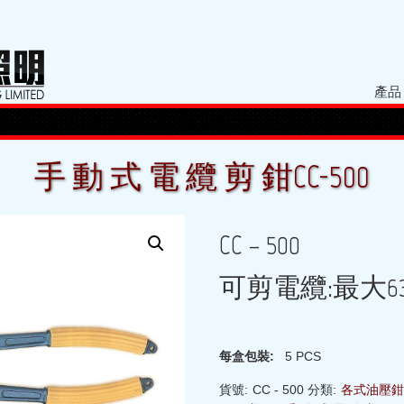
產品
手 動 式 電 纜 剪 鉗CC-500
CC – 500
可剪電纜:最大630m
每盒包裝:
5 PCS
貨號:
CC - 500
分類:
各式油壓