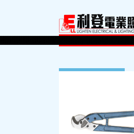
16 8 月, 2013
By:
lighten
Posted in