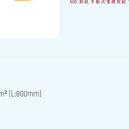
500
,
剪 鉗
,
手 動 式 電 纜 剪 鉗
,
(L:800mm)