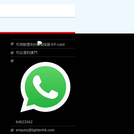
可用順豐到付
/採購卡P-card
可以運到澳門
64623342
enquiry@lightenhk.com