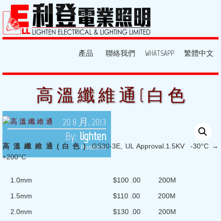
產品
聯絡我們
WHATSAPP
繁體中文
高 溫 纖 維 通 ( 白 色
20 8 月, 2013
By:
lighten
高
溫
纖
維
通 (
白
色 )
GS30-3E, UL Approval.1.5KV -30°C →
Posted in
+200°C
1.0mm $100 .00 200M
1.5mm $110 .00 200M
2.0mm $130 .00 200M