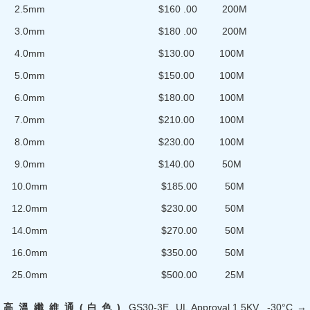
2.5mm $160 .00 200M
3.0mm $180 .00 200M
4.0mm $130.00 100M
5.0mm $150.00 100M
6.0mm $180.00 100M
7.0mm $210.00 100M
8.0mm $230.00 100M
9.0mm $140.00 50M
10.0mm $185.00 50M
12.0mm $230.00 50M
14.0mm $270.00 50M
16.0mm $350.00 50M
25.0mm $500.00 25M
高
溫
纖
維
通 (
白
色 )
GS30-3E, UL Approval.1.5KV -30°C →