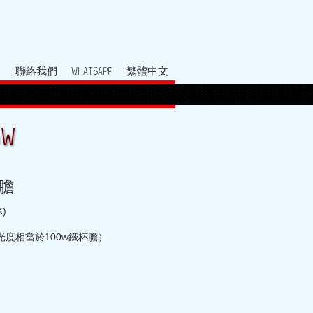
聯絡我們
WHATSAPP
繁體中文
5W
杯膽
K)
 （光度相當於100w鐵杯膽）