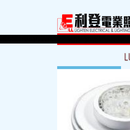
L
13 8 月, 2013
By:
lighten
Posted in