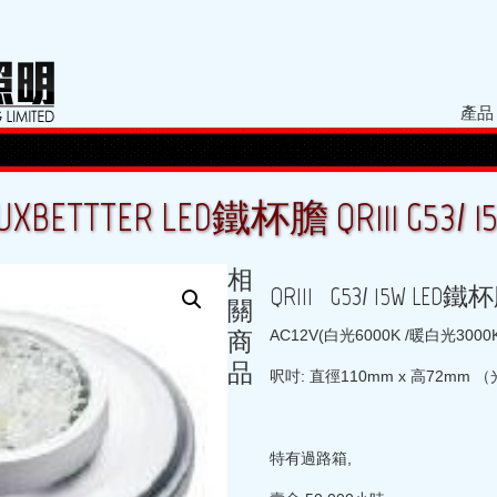
產品
UXBETTTER LED鐵杯膽 QR111 G53/ 1
相
QR111 G53/ 15W LED鐵
關
商
AC12V(白光6000K /暖白光3000
品
呎吋: 直徑110mm x 高72mm
特有過路箱,