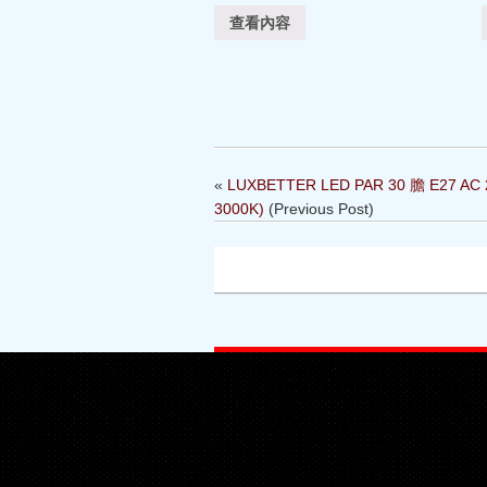
查看內容
«
LUXBETTER LED PAR 30 膽 E27 A
3000K)
(Previous Post)