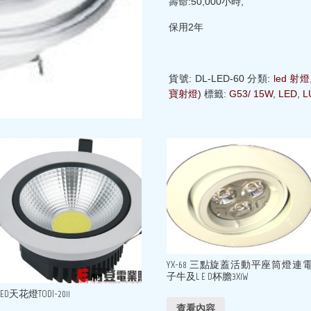
壽命:50,000小時,
保用2年
貨號:
DL-LED-60
分類:
led 射燈
寶射燈)
標籤:
G53/ 15W
,
LED
,
L
YX-68 三點旋蓋活動平座筒燈連
子牛及L E D杯膽3X1W
LED天花燈TODI-2011
查看內容