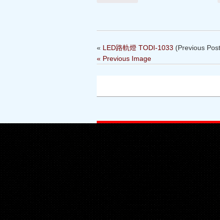
«
LED路軌燈 TODI-1033
(Previous Post
« Previous Image