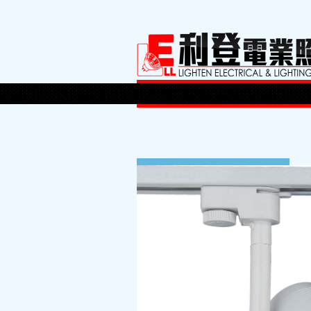
10 7 月, 2015
By:
lighten
Posted in