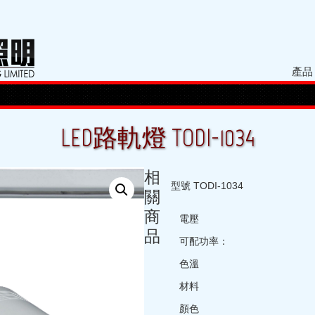
產品
LED路軌燈 TODI-1034
相
型號 TODI-1034
關
商
電壓
品
可配功率：
色溫
材料
顏色