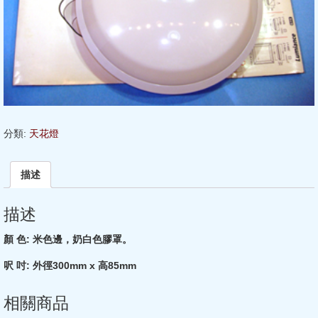
分類:
天花燈
描述
描述
顏
色:
米色邊，奶白色膠罩。
呎
吋:
外徑300mm x
高85mm
相關商品