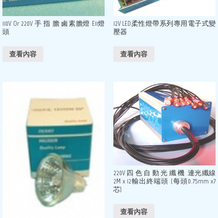
110V Or 220V 手 指 膽 鹵素膽燈 E11燈
12V LED柔性燈帶系列專用電子式變
頭.
壓器
查看內容
查看內容
220V 四 色 自 動 光 纖 機 .連光纖線
2M x 12輸出終端頭 (每頭0.75mm x7
芯)
查看內容