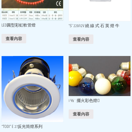
LED圓型彩虹軟管燈
‘S’ 220/12V 繞 線 式 石 英 燈 牛
查看內容
查看內容
1 ½¨ 擺火彩色燈
查看內容
“TODI” E 27反光筒燈系列