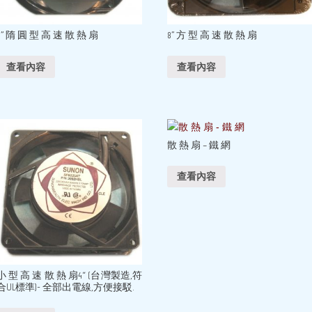
6” 隋 圓 型 高 速 散 熱 扇
8” 方 型 高 速 散 熱 扇
查看內容
查看內容
散 熱 扇 – 鐵 網
查看內容
小 型 高 速 散 熱 扇4“ (台灣製造,符
合UL標準)- 全部出電線,方便接駁.