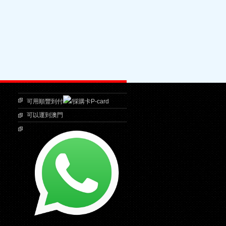
可用順豐到付
/採購卡P-card
可以運到澳門