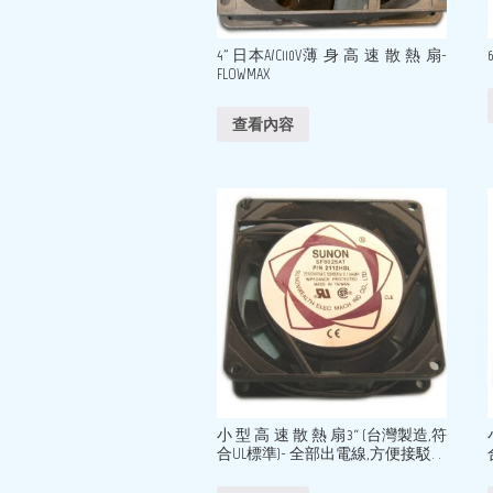
4” 日本A/C110V薄 身 高 速 散 熱 扇-
FLOWMAX
查看內容
小 型 高 速 散 熱 扇3“ (台灣製造,符
合UL標準)- 全部出電線,方便接駁. .