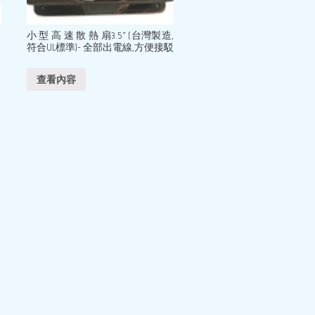
小 型 高 速 散 熱 扇3.5“ (台灣製造,
符合UL標準)- 全部出電線,方便接駁
查看內容