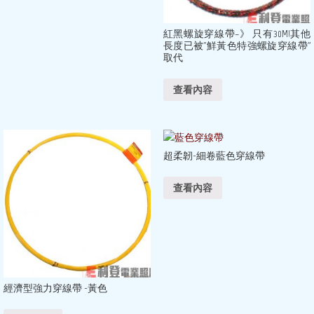
紅黑螺旋穿線帶–》 只有30M!其他
長度已被”鮮黃色特強螺旋穿線帶”
取代
查看內容
超柔韌-細卷藍色穿線帶
查看內容
經濟型強力穿線帶 -黃色