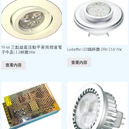
YX-68 三點旋蓋活動平座筒燈連電
Luxbettter LED鐵杯膽 QR111 G53/ 15W
子牛及L E D杯膽3X1W
查看內容
查看內容